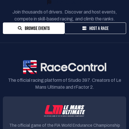
READY TO RACE?
N'hésitez pas à vous inscrire, tous les niveaux sont les
Join thousands of drivers. Discover and host events,
bienvenus, le but étant de faire une belle course pour
compete in skill-based racing, and climb the ranks.
une bonne cause.
BROWSE EVENTS
HOST A RACE
https://www.ligueouest-fcd.fr/esport-ligue-ouest.php
https://www.terrefraternite-ado.fr/
https://gamegend.fr/
Briefing et infos sur notre discord :
https://discord.gg/6DchWk4Pvx
The official racing platform of Studio 397. Creators of Le
N'hésitez pas à sortir vos plus belles livrées et
Mans Ultimate and rFactor 2.
celles de vos écuries
The official game of the FIA World Endurance Championship