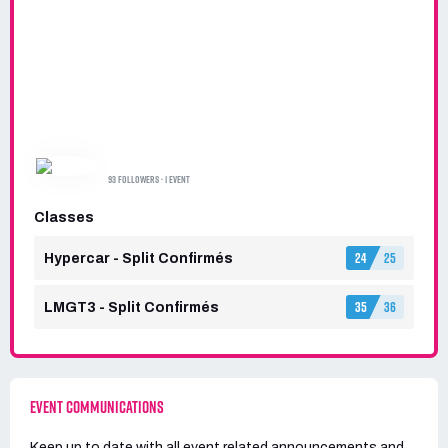
GAMEGEND SIMRACING
93 FOLLOWERS · 1 EVENT
Classes
24
25
Hypercar - Split Confirmés
35
36
LMGT3 - Split Confirmés
EVENT COMMUNICATIONS
Keep up to date with all event related announcements and