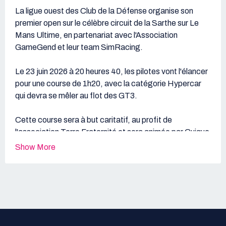
La ligue ouest des Club de la Défense organise son
premier open sur le célèbre circuit de la Sarthe sur Le
Mans Ultime, en partenariat avec l'Association
GameGend et leur team SimRacing.
Le 23 juin 2026 à 20 heures 40, les pilotes vont l'élancer
pour une course de 1h20, avec la catégorie Hypercar
qui devra se mêler au flot des GT3.
Cette course sera à but caritatif, au profit de
l'association Terre Fraternité et sera animée par Guique
sur sa chaine Twitch
https://www.twitch.tv/guique_live
Show More
Des lots seront offerts aux vainqueurs de chaque
catégorie, à savoir :
- 1 stage de pilote au vainqueurs
- 1 bon d'achat de 100€ en matériel esport
- 1 bon d'achat de 50€ en matériel esport