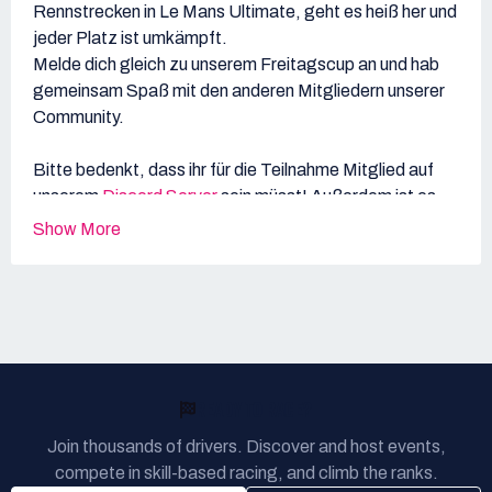
Rennstrecken in Le Mans Ultimate, geht es heiß her und
jeder Platz ist umkämpft.
Melde dich gleich zu unserem Freitagscup an und hab
gemeinsam Spaß mit den anderen Mitgliedern unserer
Community.
Bitte bedenkt, dass ihr für die Teilnahme Mitglied auf
unserem
Discord Server
sein müsst! Außerdem ist es
notwendig unsere
Regeln
zu lesen, zu verstehen und zu
Show More
akzeptieren.
READY TO RACE?
Join thousands of drivers. Discover and host events,
compete in skill-based racing, and climb the ranks.