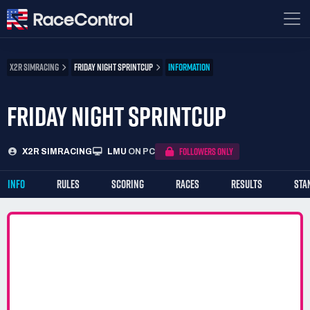
X2R SIMRACING
FRIDAY NIGHT SPRINTCUP
INFORMATION
FRIDAY NIGHT SPRINTCUP
FOLLOWERS ONLY
X2R SIMRACING
LMU
ON PC
INFO
RULES
SCORING
RACES
RESULTS
STA